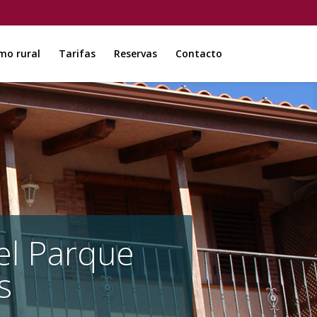
mo rural
Tarifas
Reservas
Contacto
el Parque
s
.