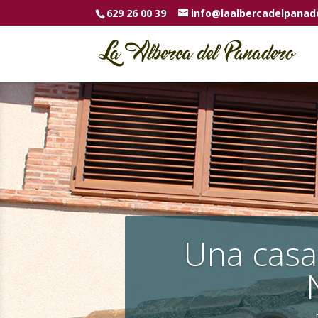
629 26 00 39
info@laalbercadelpanad
Una casa