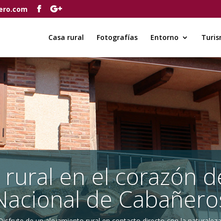
ero.com
Casa rural
Fotografías
Entorno
Turis
 rural en el corazón d
Nacional de Cabañero
Disfrute de un alojamiento rural en contacto directo con la naturaleza